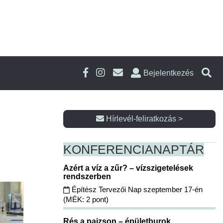
Bejelentkezés
Hírlevél-feliratkozás >
KONFERENCIA
NAPTÁR
Azért a víz a zűr? – vízszigetelések
rendszerben
Építész Tervezői Nap szeptember 17-én
(MÉK: 2 pont)
Rés a pajzson – épületburok