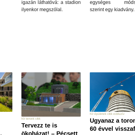
egységes módsz
igazán láthatóvá: a stadion
szerint egy kiadvány.
ilyenkor megszólal.
hír épületek cikk exkluzív
hír tervek cikk
Ugyanaz a toro
Tervezz te is
60 évvel vissza
ökoházat! – Pécsett