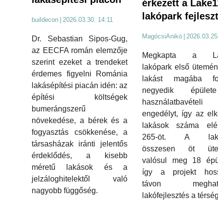
érkezett a Lake1
lakópark fejlesz
buildecon
|
2026.03.30. 14:11
MagócsiAnikó
|
2026.03.25
Dr. Sebastian Sipos-Gug,
az EECFA román elemzője
Megkapta a La
szerint ezeket a trendeket
lakópark első ütemé
érdemes figyelni Románia
lakást magába fog
lakásépítési piacán idén: az
negyedik épüle
építési költségek
használatbavételi
bumerángszerű
engedélyt, így az elk
növekedése, a bérek és a
lakások száma elé
fogyasztás csökkenése, a
265-öt. A lakó
társasházak iránti jelentős
összesen öt üte
érdeklődés, a kisebb
valósul meg 18 épül
méretű lakások és a
így a projekt hos
jelzáloghitelektől való
távon meghatá
nagyobb függőség.
lakófejlesztés a térsé