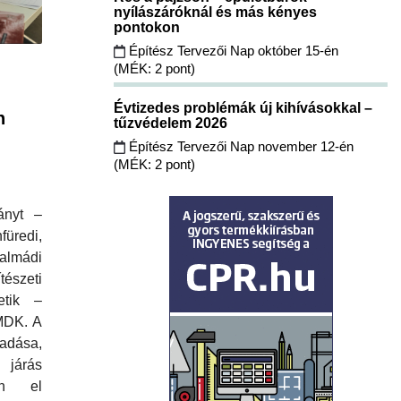
nyílászáróknál és más kényes
pontokon
Építész Tervezői Nap október 15-én
(MÉK: 2 pont)
Évtizedes problémák új kihívásokkal –
n
tűzvédelem 2026
Építész Tervezői Nap november 12-én
(MÉK: 2 pont)
ányt –
üredi,
almádi
zeti
tetik –
MDK. A
adása,
járás
ön el