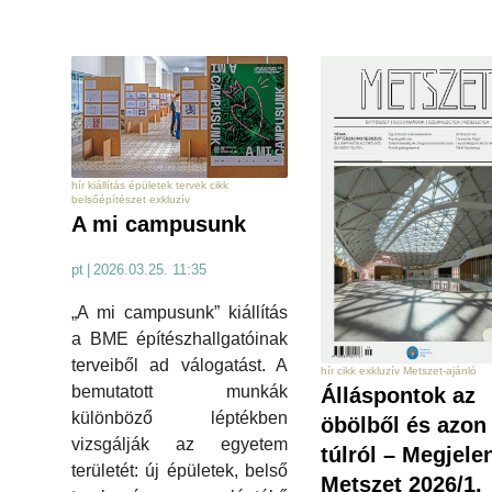
hír kiállítás épületek tervek cikk
belsőépítészet exkluzív
A mi campusunk
pt
|
2026.03.25. 11:35
„A mi campusunk” kiállítás
a BME építészhallgatóinak
terveiből ad válogatást. A
hír cikk exkluzív Metszet-ajánló
bemutatott munkák
Álláspontok az
különböző léptékben
öbölből és azon
vizsgálják az egyetem
túlról – Megjele
területét: új épületek, belső
Metszet 2026/1.