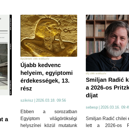
épületek cikk exkluzív
Újabb kedvenc
helyeim, egyiptomi
díj cikk exkluzív
Smiljan Radić k
érdekességek, 13.
a 2026-os Pritzk
rész
díjat
szikrisz
|
2026.03.18. 09:56
sebesp
|
2026.03.16. 09:4
Ebben a sorozatban
nt a
Egyiptom világörökségi
Smiljan Radić chilei 
helyszínei közül mutatunk
lett a 2026-os Pr