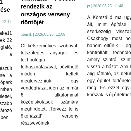
1
rendezik az
pt
|
2026.03.25. 11:48
tése
országos verseny
A Körszálló ma ug
döntőjét
. 12:11
áll, mint építése i
szerkezetig visszab
ke11
ptemik
|
2026.03.25. 12:09
Csakhogy most n
nek 22
hanem eltűnik – egy
Öt kétszemélyes szobával,
laló,
kontrollált technoló
tetszőleges anyagok és
te a
amely szintről szintr
technológia
vissza a házat. Ami k
felhasználásával, bővíthető
észült
alig látható, az belül
módon kellett
rte a
egy épület története
megtervezniük egy
park
meg. És ezzel együ
vendégházat idén az immár
mben
korszak is új értelmet
6. alkalommal
ettel,
középiskolások számára
szabb
meghirdetett „Tervezz te is
rozó
ökoházat!” verseny
gben.
résztvevőinek.