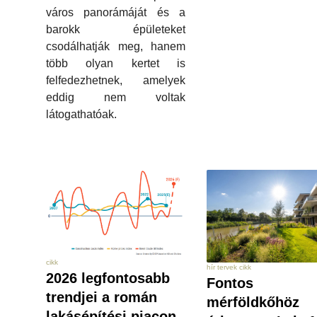
város panorámáját és a
barokk épületeket
csodálhatják meg, hanem
több olyan kertet is
felfedezhetnek, amelyek
eddig nem voltak
látogathatóak.
cikk
hír tervek cikk
2026 legfontosabb
Fontos
trendjei a román
mérföldkőhöz
lakásépítési piacon