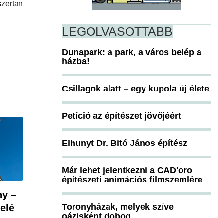
ertan
LEGOLVASOTTABB
Dunapark: a park, a város belép a
házba!
Csillagok alatt – egy kupola új élete
Petíció az építészet jövőjéért
Elhunyt Dr. Bitó János építész
Már lehet jelentkezni a CAD'oro
építészeti animációs filmszemlére
ny –
Toronyházak, melyek szíve
felé
oázisként dobog