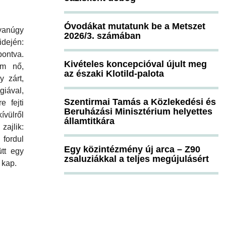
Óvodákat mutatunk be a Metszet
yanúgy
2026/3. számában
dején:
ontva.
Kivételes koncepcióval újult meg
em nő,
az északi Klotild-palota
 zárt,
giával,
Szentirmai Tamás a Közlekedési és
e fejti
Beruházási Minisztérium helyettes
ívülről
államtitkára
 zajlik:
 fordul
Egy közintézmény új arca – Z90
tt egy
zsaluziákkal a teljes megújulásért
 kap.