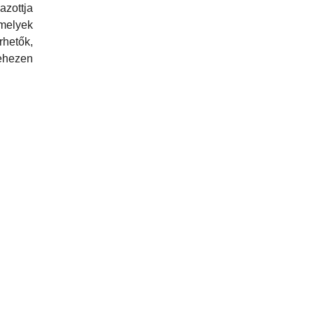
azottja
amelyek
hetők,
ehezen