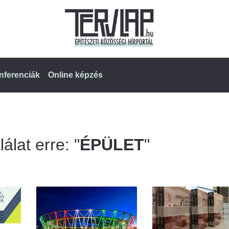
nferenciák
Online képzés
álat erre: "
ÉPÜLET
"