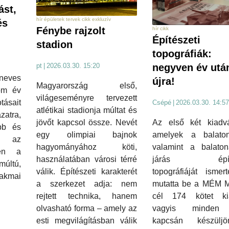
ást,
hír épületek tervek cikk exkluzív
és
Fénybe rajzolt
hír cikk
Építészeti
stadion
topográfiák:
negyven év utá
pt
|
2026.03.30. 15:20
 neves
újra!
Magyarország első,
om év
világeseményre tervezett
otásait
Csépé
|
2026.03.30. 14:57
atlétikai stadionja múltat és
zatra,
Az első két kiadv
jövőt kapcsol össze. Nevét
bb és
amelyek a balatonf
egy olimpiai bajnok
, az
valamint a balaton
hagyományához köti,
ben a
járás építés
használatában városi térré
ltú,
topográfiáját ismer
válik. Építészeti karakterét
kmai
mutatta be a MÉM 
a szerkezet adja: nem
cél 174 kötet ki
rejtett technika, hanem
vagyis minden 
olvasható forma – amely az
kapcsán készülj
esti megvilágításban válik