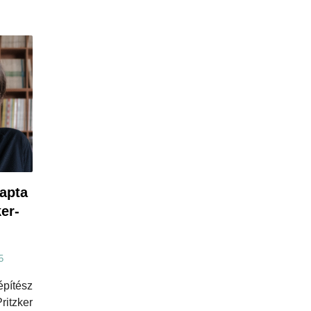
apta
er-
5
építész
itzker