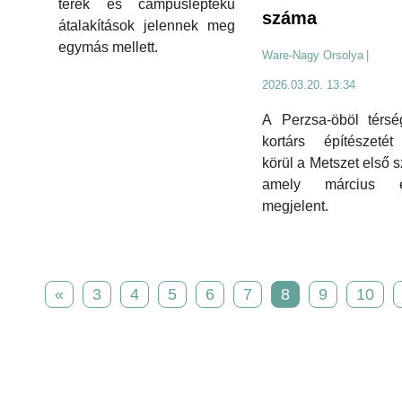
terek és campusléptékű
száma
átalakítások jelennek meg
egymás mellett.
Ware-Nagy Orsolya
|
2026.03.20. 13:34
A Perzsa-öböl térsé
kortárs építészetét
körül a Metszet első 
amely március e
megjelent.
«
3
4
5
6
7
8
9
10