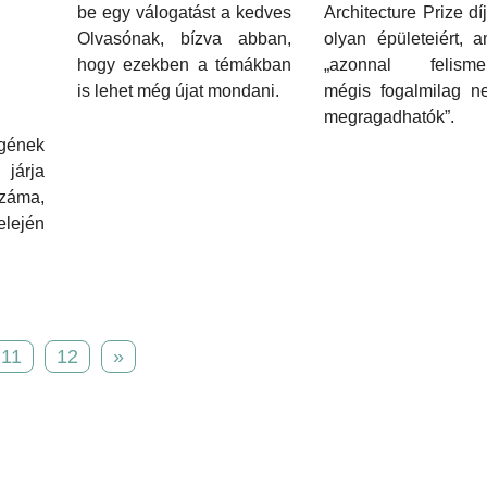
be egy válogatást a kedves
Architecture Prize díj
Olvasónak, bízva abban,
olyan épületeiért, 
hogy ezekben a témákban
„azonnal felismer
is lehet még újat mondani.
mégis fogalmilag n
megragadhatók”.
gének
 járja
száma,
lején
11
12
»