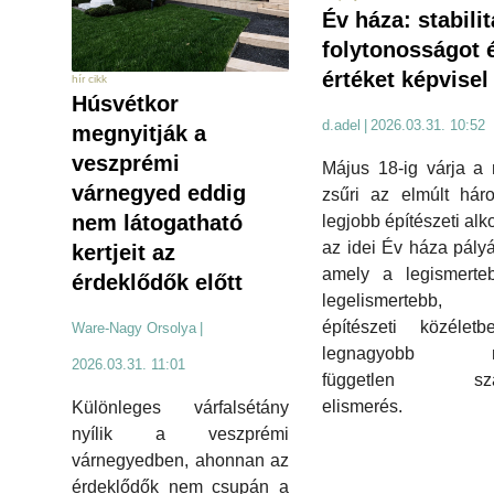
Év háza: stabilit
folytonosságot 
értéket képvisel
hír cikk
Húsvétkor
d.adel
|
2026.03.31. 10:52
megnyitják a
veszprémi
Május 18-ig várja a
várnegyed eddig
zsűri az elmúlt hár
nem látogatható
legjobb építészeti alk
az idei Év háza pályá
kertjeit az
amely a legismerte
érdeklődők előtt
legelismertebb
építészeti közélet
Ware-Nagy Orsolya
|
legnagyobb mú
2026.03.31. 11:01
független sza
elismerés.
Különleges várfalsétány
nyílik a veszprémi
várnegyedben, ahonnan az
érdeklődők nem csupán a