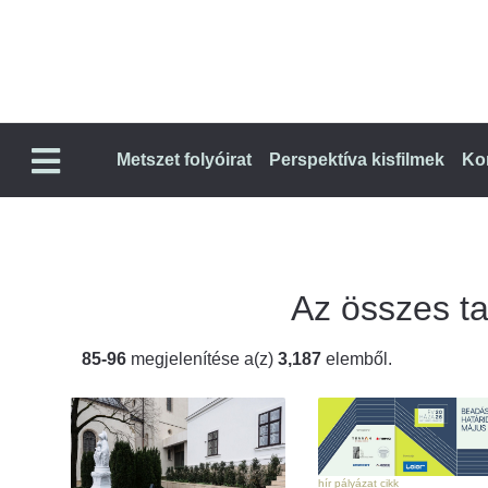
Metszet folyóirat
Perspektíva kisfilmek
Ko
Az összes tal
85-96
megjelenítése a(z)
3,187
elemből.
hír pályázat cikk