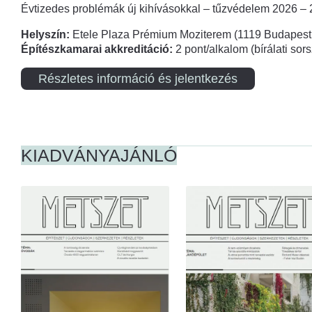
Évtizedes problémák új kihívásokkal – tűzvédelem 2026 –
Helyszín:
Etele Plaza Prémium Moziterem (1119 Budapest,
Építészkamarai akkreditáció:
2 pont/alkalom (bírálati so
Részletes információ és jelentkezés
KIADVÁNYAJÁNLÓ