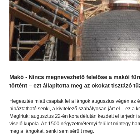
Makó - Nincs megnevezhető felelőse a makói fürdő
történt – ezt állapította meg az okokat tisztázó tű
Hegesztés miatt csaptak fel a lángok augusztus végén az 
hibáztatható senki, a kivitelező szabályosan járt el – ez a k
Megírtuk: augusztus 22-én kora délután kezdett el terjedni 
viselő kupola. Az 1500 négyzetméternyi felület mintegy har
meg a lángokat, senki sem sérült meg.