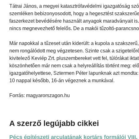
Tátrai János, a megyei katasztrófavédelmi igazgatóság szó
szemléken bebizonyosodott, hogy a hegesztést szakszerűen
faszerkezet bevédésére használt anyagok maradványait is. Í
nincs megnevezhető felelős. De a makói tűzoltó-parancsnok
Már napokkal a tűzeset után kiderült: a kupola a szakszerű
nem rongálódott meg végzetesen. Szinte csak a szigetelőré
kivitelező Keviép Zrt. pluszembereket vett fel, túlórákat i
köszönhetően már nem csak a helyreállítás történt meg: előré
igazgatóhelyettese, Sztermen Péter lapunknak azt mondta: 
10 nappal később, 16-án végeznek a munkával.
Forrás: magyarorszagon.hu
A szerző legújabb cikkei
Pécs építészeti arculatának kortárs formálói VIII.