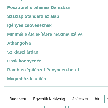
Posztrurális pihenés Dániában
Szaklap Standard az alap
Igényes csöveseknek
Minimális átalakításra maximalizálva
Áthangolva
Sziklaszilárdan
Csak könnyedén
Bambuszépítészet Panyaden-ben 1.
Magánház-felújítás
Budapest
Egyesült Királyság
építészet
hír