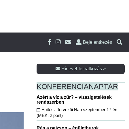
Bejelentkezés
Hírlevél-feliratkozás >
KONFERENCIA
NAPTÁR
Azért a víz a zűr? – vízszigetelések
rendszerben
Építész Tervezői Nap szeptember 17-én
(MÉK: 2 pont)
Rés a pajzson – épületburok