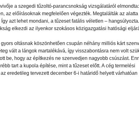
vivője a szegedi tűzoltó-parancsnokság vizsgálatáról elmondta:
, az előírásoknak megfelelően végezték. Megtalálták az alatta
gy azt lehet mondani, a tűzeset fatális véletlen – hangsúlyozta
ság elkezdi az ilyenkor szokásos közigazgatási hatósági eljárá
, gyors oltásnak köszönhetően csupán néhány milliós kárt szenv
teg vált a lángok martalékává, így visszabontásra nem volt szü
ktatott be, hogy az építkezés ne szenvedjen nagyobb csúszást. En
bb tart a kupola építése, mint a tűzeset előtt. A cég termelési
az eredetileg tervezett december 6-i határidő helyett várhatóa