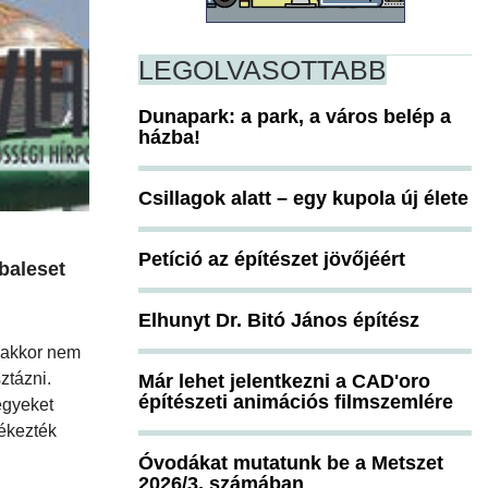
LEGOLVASOTTABB
Dunapark: a park, a város belép a
házba!
Csillagok alatt – egy kupola új élete
Petíció az építészet jövőjéért
baleset
Elhunyt Dr. Bitó János építész
nakkor nem
ztázni.
Már lehet jelentkezni a CAD'oro
építészeti animációs filmszemlére
egyeket
fékezték
Óvodákat mutatunk be a Metszet
2026/3. számában