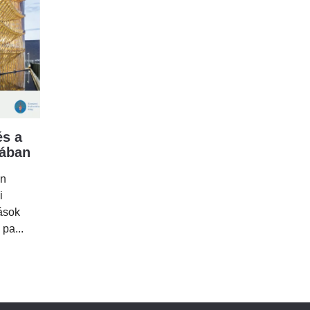
s a
mában
en
i
tások
 pa...