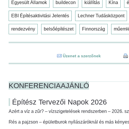
Egyesült Államok
buildecon
kiállítás
Kína
é
EBI Építésaktivitási Jelentés
Lechner Tudásközpont
rendezvény
belsőépítészet
Finnország
műeml
Üzenet a szerzőnek
KONFERENCIAAJÁNLÓ
Építész Tervezői Napok 2026
Azért a víz a zűr? – vízszigetelések rendszerben – 2026. s
Rés a pajzson – épületburok nyílászáróknál és más kényes