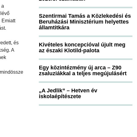
 a
 lévő
Szentirmai Tamás a Közlekedési és
. Emiatt
Beruházási Minisztérium helyettes
államtitkára
st.
edett, és
Kivételes koncepcióval újult meg
kség. A
az északi Klotild-palota
nek
Egy közintézmény új arca – Z90
n mindössze
zsaluziákkal a teljes megújulásért
„A Jedlik” – Hetven év
iskolaépítészete