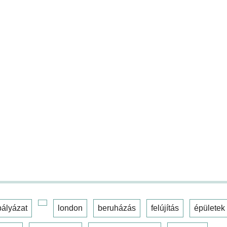
pályázat
london
beruházás
felújítás
épületek