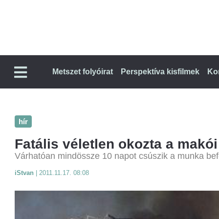
Metszet folyóirat
Perspektíva kisfilmek
Ko
hír
Fatális véletlen okozta a makói
Várhatóan mindössze 10 napot csúszik a munka bef
iStvan
|
2011.11.17. 08:08