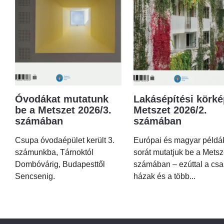
Óvodákat mutatunk
Lakásépítési körké
be a Metszet 2026/3.
Metszet 2026/2.
számában
számában
Csupa óvodaépület került 3.
Európai és magyar példá
számunkba, Tárnoktól
sorát mutatjuk be a Metsz
Dombóvárig, Budapesttől
számában – ezúttal a csa
Sencsenig.
házak és a több...