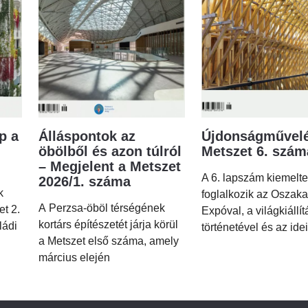
p a
Álláspontok az
Újdonságművelé
öbölből és azon túlról
Metszet 6. szá
– Megjelent a Metszet
A 6. lapszám kiemelt
2026/1. száma
k
foglalkozik az Oszaka
A Perzsa-öböl térségének
et 2.
Expóval, a világkiállí
kortárs építészetét járja körül
ládi
történetével és az idei
a Metszet első száma, amely
március elején