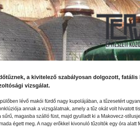
tűznek, a kivitelező szabályosan dolgozott, fatális 
zoltósági vizsgálat.
épülőben lévő makói fürdő nagy kupolájában, a tűzesetért ugya
onklúziója annak a vizsgálatnak, amely a tűz okát volt hivatott tis
a sűrű, magasba szálló füst, majd gyulladt ki a Makovecz-stílusj
mada égett meg. A nagy erőkkel kivonuló tűzoltók egy óra alatt 