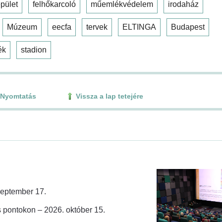
pület
felhőkarcoló
műemlékvédelem
irodaház
Múzeum
eecfa
tervek
ELTINGA
Budapest
ék
stadion
Nyomtatás
Vissza a lap tetejére
zeptember 17.
 pontokon – 2026. október 15.