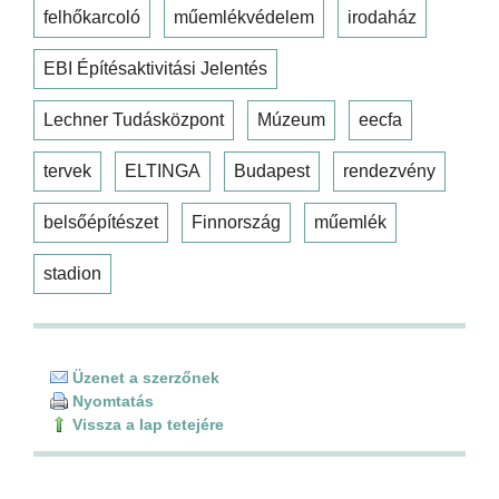
felhőkarcoló
műemlékvédelem
irodaház
EBI Építésaktivitási Jelentés
Lechner Tudásközpont
Múzeum
eecfa
tervek
ELTINGA
Budapest
rendezvény
belsőépítészet
Finnország
műemlék
stadion
Üzenet a szerzőnek
Nyomtatás
Vissza a lap tetejére