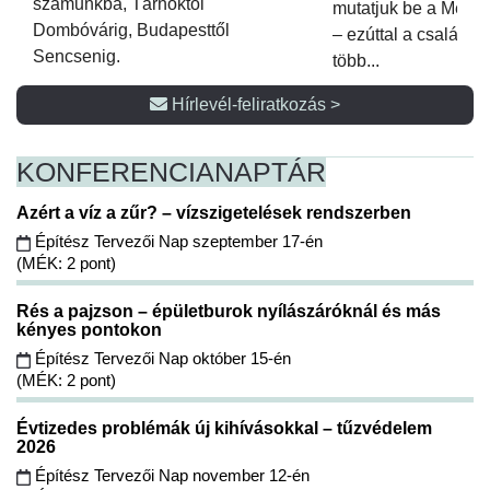
számunkba, Tárnoktól
mutatjuk be a Metsz
Dombóvárig, Budapesttől
– ezúttal a családi 
Sencsenig.
több...
Hírlevél-feliratkozás >
KONFERENCIA
NAPTÁR
Azért a víz a zűr? – vízszigetelések rendszerben
Építész Tervezői Nap szeptember 17-én
(MÉK: 2 pont)
Rés a pajzson – épületburok nyílászáróknál és más
kényes pontokon
Építész Tervezői Nap október 15-én
(MÉK: 2 pont)
Évtizedes problémák új kihívásokkal – tűzvédelem
2026
Építész Tervezői Nap november 12-én