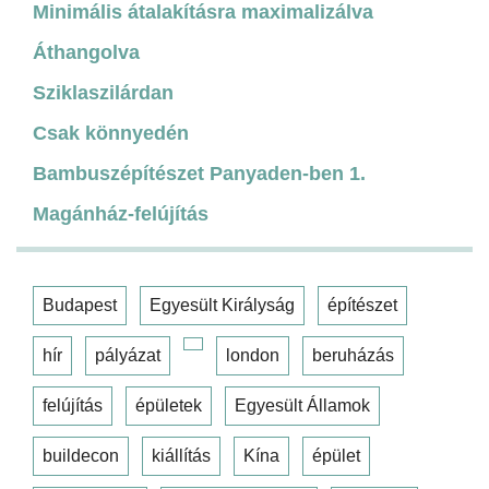
Minimális átalakításra maximalizálva
Áthangolva
Sziklaszilárdan
Csak könnyedén
Bambuszépítészet Panyaden-ben 1.
Magánház-felújítás
Budapest
Egyesült Királyság
építészet
hír
pályázat
london
beruházás
felújítás
épületek
Egyesült Államok
buildecon
kiállítás
Kína
épület