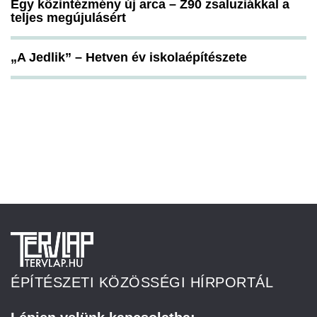
Egy közintézmény új arca – Z90 zsaluziákkal a
teljes megújulásért
„A Jedlik” – Hetven év iskolaépítészete
ÉPÍTÉSZETI KÖZÖSSÉGI HÍRPORTÁL