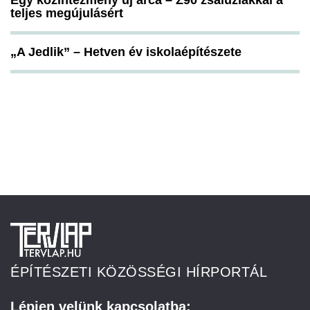
Egy közintézmény új arca – Z90 zsaluziákkal a
teljes megújulásért
„A Jedlik” – Hetven év iskolaépítészete
ÉPÍTÉSZETI KÖZÖSSÉGI HÍRPORTÁL
Lépjen velünk kapcsolatba: