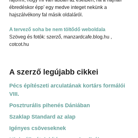
ébredéskor épp’ egy medve integet nekünk a
hajszálvékony fal másik oldaláról.
A tervező soha be nem töltődő weboldala
Szöveg és fotók: szerző, manzardcafe.blog.hu ,
cotcot.hu
A szerző legújabb cikkei
Pécs építészeti arculatának kortárs formálói
VIII.
Posztrurális pihenés Dániában
Szaklap Standard az alap
Igényes csöveseknek