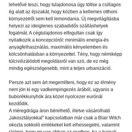
lehetővé teszi, hogy tulajdonosa úgy töltse a csillagos
ég alatt az éjszakát, hogy közben a kellemes otthoni
környezetről sem kell lemondania. Új megvilágításba
helyezi az ideiglenes szabadidős szálláshelyek
fogalmát. A cégtulajdonos elfogultan csak így
nyilatkozik a koncepcióról: minimális energia-és
anyagfelhasználás, maximális kényelemben és
kölcsönhatásban a környezettel. Tény, hogy némiképp
túlcivilizálódott megoldásról van szó, de ez még
mindig egészségesebb, mint a teljes urbanizáció.
Persze azt sem árt megemlíteni, hogy ez az élmény
nem jön ki egy vadkempingezés árából, ugyanis a
buborékkunyhók ára közel nyolcezer eurónál
kezdődik.
A méregdrága áron bérelhető, illetve vásárolható
„lakosztályokkal” kapcsolatban már csak a Blair Witch
okozta sokkoló emlékeket kell elhessegetni, valamint
rájönni, hogy mi van abban az esetben, ha a hajnali