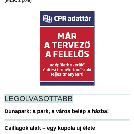
(MÉK: 2 pont)
LEGOLVASOTTABB
Dunapark: a park, a város belép a házba!
Csillagok alatt – egy kupola új élete