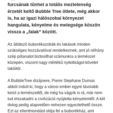
furcsának tűnhet a totális meztelenség
érzetét keltő Bubble Tree ötlete, még akkor
is, ha az igazi hálószobai környezet
hangulata, kényelme és melegsége köszön
vissza a „falak” között.
Az átlátszó buborékszobák és lakások minden
szükséges hozzávalóval rendelkeznek, ami jó néhány
szép pillanatot biztosíthat számunkra a természet
közepén, viszont nagy mértékű nyitottságot követel
lakóitól.
A BubbleTree dizájnere, Pierre Stephane Dumas
abból indult ki, hogy a városi ember egyre távolabb
kerül a természettől, de még ha vágyik is rá, már nem
tud elszakadni a civilizáció nyújtotta kényelemtől. A két
dolog pedig alapvetően nehezen egyeztethető össze.
Ezt az ellentmondást oldja fel a buborékház, ami