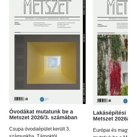
Óvodákat mutatunk be a
Lakásépítési kör
Metszet 2026/3. számában
Metszet 2026/2.
Csupa óvodaépület került 3.
Európai és magyar p
számunkba, Tárnoktól