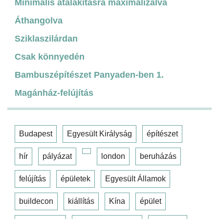
Minimális átalakításra maximalizálva
Áthangolva
Sziklaszilárdan
Csak könnyedén
Bambuszépítészet Panyaden-ben 1.
Magánház-felújítás
Budapest
Egyesült Királyság
építészet
hír
pályázat
london
beruházás
felújítás
épületek
Egyesült Államok
buildecon
kiállítás
Kína
épület