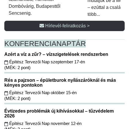
mutatjuk be a Metsz
Dombóvárig, Budapesttől
– ezúttal a családi 
Sencsenig.
több...
Hírlevél-feliratkozás >
KONFERENCIA
NAPTÁR
Azért a víz a zűr? – vízszigetelések rendszerben
Építész Tervezői Nap szeptember 17-én
(MÉK: 2 pont)
Rés a pajzson – épületburok nyílászáróknál és más
kényes pontokon
Építész Tervezői Nap október 15-én
(MÉK: 2 pont)
Évtizedes problémák új kihívásokkal – tűzvédelem
2026
Építész Tervezői Nap november 12-én