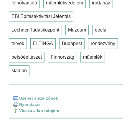
felhőkarcoló
műemlékvédelem
irodaház
EBI Építésaktivitási Jelentés
Lechner Tudásközpont
Múzeum
eecfa
tervek
ELTINGA
Budapest
rendezvény
belsőépítészet
Finnország
műemlék
stadion
Üzenet a szerzőnek
Nyomtatás
Vissza a lap tetejére