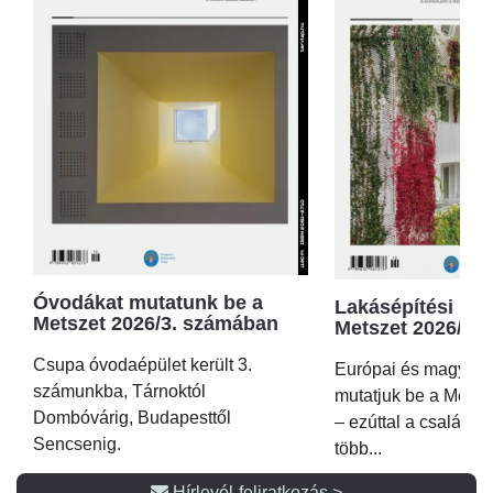
Óvodákat mutatunk be a
Lakásépítési kör
Metszet 2026/3. számában
Metszet 2026/2.
Csupa óvodaépület került 3.
Európai és magyar p
számunkba, Tárnoktól
mutatjuk be a Metsz
Dombóvárig, Budapesttől
– ezúttal a családi 
Sencsenig.
több...
Hírlevél-feliratkozás >