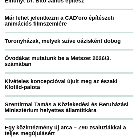
Elhunyt Dr. Bitó János építész
Már lehet jelentkezni a CAD'oro építészeti
animációs filmszemlére
Toronyházak, melyek szíve oázisként dobog
Óvodákat mutatunk be a Metszet 2026/3.
számában
Kivételes koncepcióval újult meg az északi
Klotild-palota
Szentirmai Tamás a Közlekedési és Beruházási
Minisztérium helyettes államtitkára
Egy közintézmény új arca – Z90 zsaluziákkal a
teljes megújulásért