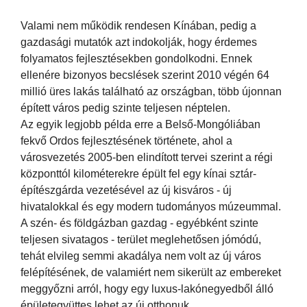
Valami nem működik rendesen Kínában, pedig a
gazdasági mutatók azt indokolják, hogy érdemes
folyamatos fejlesztésekben gondolkodni. Ennek
ellenére bizonyos becslések szerint 2010 végén 64
millió üres lakás található az országban, több újonnan
épített város pedig szinte teljesen néptelen.
Az egyik legjobb példa erre a Belső-Mongóliában
fekvő Ordos fejlesztésének története, ahol a
városvezetés 2005-ben elindított tervei szerint a régi
központtól kilométerekre épült fel egy kínai sztár-
építészgárda vezetésével az új kisváros - új
hivatalokkal és egy modern tudományos múzeummal.
A szén- és földgázban gazdag - egyébként szinte
teljesen sivatagos - terület meglehetősen jómódú,
tehát elvileg semmi akadálya nem volt az új város
felépítésének, de valamiért nem sikerült az embereket
meggyőzni arról, hogy egy luxus-lakónegyedből álló
épületegyüttes lehet az új otthonuk.