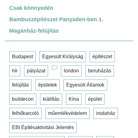
Csak könnyedén
Bambuszépítészet Panyaden-ben 1.
Magánház-felújítás
Budapest
Egyesült Királyság
építészet
hír
pályázat
london
beruházás
felújítás
épületek
Egyesült Államok
buildecon
kiállítás
Kína
épület
felhőkarcoló
műemlékvédelem
irodaház
EBI Építésaktivitási Jelentés