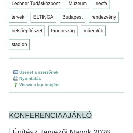
Lechner Tudásközpont
Múzeum
eecfa
tervek
ELTINGA
Budapest
rendezvény
belsőépítészet
Finnország
műemlék
stadion
Üzenet a szerzőnek
Nyomtatás
Vissza a lap tetejére
KONFERENCIAAJÁNLÓ
Építész Tervezői Napok 2026