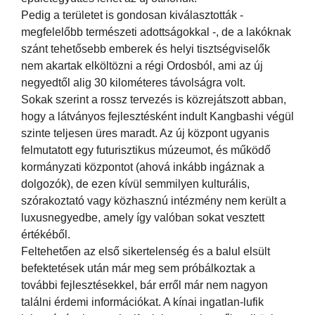
Pedig a területet is gondosan kiválasztották -
megfelelőbb természeti adottságokkal -, de a lakóknak
szánt tehetősebb emberek és helyi tisztségviselők
nem akartak elköltözni a régi Ordosból, ami az új
negyedtől alig 30 kilométeres távolságra volt.
Sokak szerint a rossz tervezés is közrejátszott abban,
hogy a látványos fejlesztésként indult Kangbashi végül
szinte teljesen üres maradt. Az új központ ugyanis
felmutatott egy futurisztikus múzeumot, és működő
kormányzati központot (ahová inkább ingáznak a
dolgozók), de ezen kívül semmilyen kulturális,
szórakoztató vagy közhasznú intézmény nem került a
luxusnegyedbe, amely így valóban sokat vesztett
értékéből.
Feltehetően az első sikertelenség és a balul elsült
befektetések után már meg sem próbálkoztak a
további fejlesztésekkel, bár erről már nem nagyon
találni érdemi információkat. A kínai ingatlan-lufik