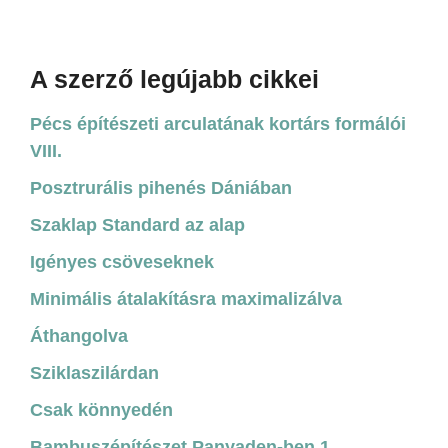
A szerző legújabb cikkei
Pécs építészeti arculatának kortárs formálói
VIII.
Posztrurális pihenés Dániában
Szaklap Standard az alap
Igényes csöveseknek
Minimális átalakításra maximalizálva
Áthangolva
Sziklaszilárdan
Csak könnyedén
Bambuszépítészet Panyaden-ben 1.