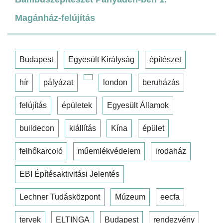
Magánház-felújítás
Budapest
Egyesült Királyság
építészet
hír
pályázat
london
beruházás
felújítás
épületek
Egyesült Államok
buildecon
kiállítás
Kína
épület
felhőkarcoló
műemlékvédelem
irodaház
EBI Építésaktivitási Jelentés
Lechner Tudásközpont
Múzeum
eecfa
tervek
ELTINGA
Budapest
rendezvény