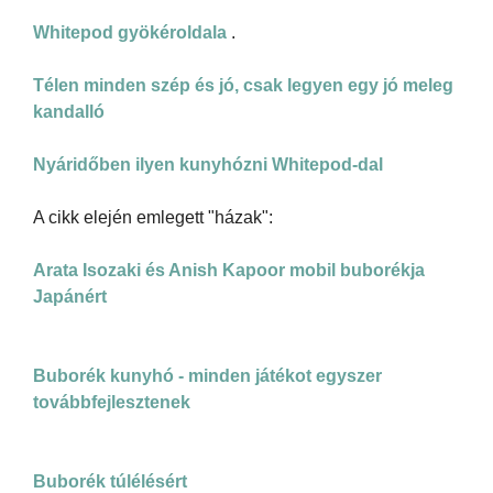
Whitepod gyökéroldala
.
Télen minden szép és jó, csak legyen egy jó meleg
kandalló
Nyáridőben ilyen kunyhózni Whitepod-dal
A cikk elején emlegett "házak":
Arata Isozaki és Anish Kapoor mobil buborékja
Japánért
Buborék kunyhó - minden játékot egyszer
továbbfejlesztenek
Buborék túlélésért