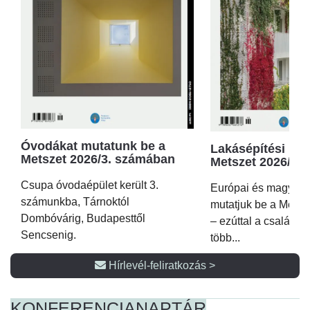
Óvodákat mutatunk be a
Lakásépítési kör
Metszet 2026/3. számában
Metszet 2026/2.
Csupa óvodaépület került 3.
Európai és magyar p
számunkba, Tárnoktól
mutatjuk be a Metsz
Dombóvárig, Budapesttől
– ezúttal a családi 
Sencsenig.
több...
Hírlevél-feliratkozás >
KONFERENCIA
NAPTÁR