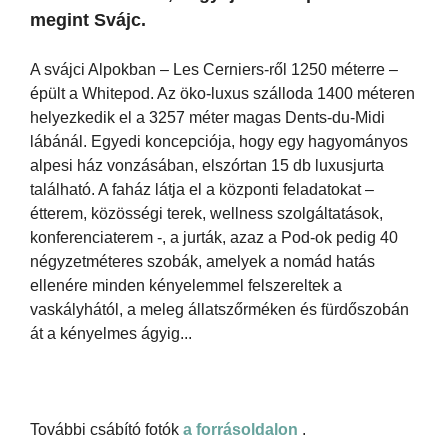
megint Svájc.
A svájci Alpokban – Les Cerniers-ről 1250 méterre –
épült a Whitepod. Az öko-luxus szálloda 1400 méteren
helyezkedik el a 3257 méter magas Dents-du-Midi
lábánál. Egyedi koncepciója, hogy egy hagyományos
alpesi ház vonzásában, elszórtan 15 db luxusjurta
található. A faház látja el a központi feladatokat –
étterem, közösségi terek, wellness szolgáltatások,
konferenciaterem -, a jurták, azaz a Pod-ok pedig 40
négyzetméteres szobák, amelyek a nomád hatás
ellenére minden kényelemmel felszereltek a
vaskályhától, a meleg állatszőrméken és fürdőszobán
át a kényelmes ágyig...
További csábító fotók
a forrásoldalon
.