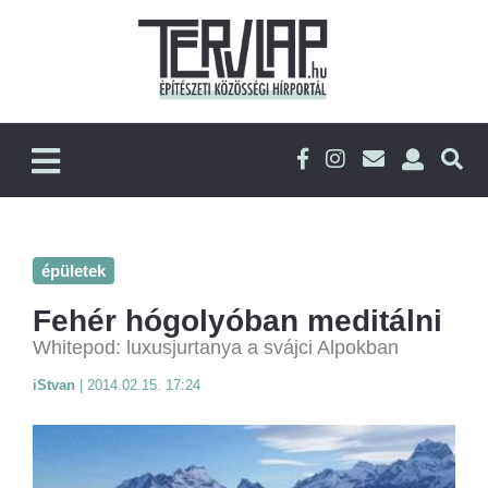
épületek
Fehér hógolyóban meditálni
Whitepod: luxusjurtanya a svájci Alpokban
iStvan
|
2014.02.15. 17:24